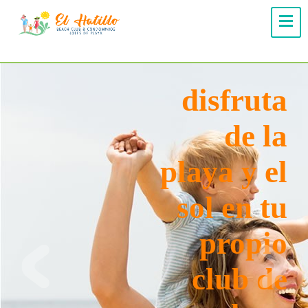
tu casa
frente al
mar, con
una vista
increíble
y paz