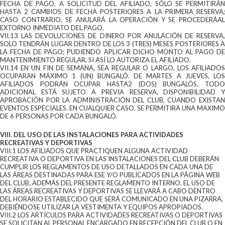
FECHA DE PAGO. A SOLICITUD DEL AFILIADO, SÓLO SE PERMITIRÁN
HASTA 2 CAMBIOS DE FECHA POSTERIORES A LA PRIMERA RESERVA;
CASO CONTRARIO, SE ANULARÁ LA OPERACIÓN Y SE PROCEDERÁAL
EXTORNO INMEDIATO DEL PAGO.
VII.13 LAS DEVOLUCIONES DE DINERO POR ANULACIÓN DE RESERVA,
SOLO TENDRÁN LUGAR DENTRO DE LOS 3 (TRES) MESES POSTERIORES A
LA FECHA DE PAGO; PUDIENDO APLICAR DICHO MONTO AL PAGO DE
MANTENIMIENTO REGULAR, SI ASÍ LO AUTORIZA EL AFILIADO.
VII.14 EN UN FIN DE SEMANA, SEA REGULAR O LARGO, LOS AFILIADOS
OCUPARAN MÁXIMO 1 (UN) BUNGALÓ. DE MARTES A JUEVES, LOS
AFILIADOS PODRÁN OCUPAR HASTA2 (DOS) BUNGALÓS. TODO
ADICIONAL ESTÁ SUJETO A PREVIA RESERVA, DISPONIBILIDAD Y
APROBACIÓN POR LA ADMINISTRACIÓN DEL CLUB, CUANDO EXISTAN
EVENTOS ESPECIALES. EN CUALQUIER CASO, SE PERMITIRA UNA MAXIMO
DE 6 PERSONAS POR CADA BUNGALÓ.
VIII. DEL USO DE LAS INSTALACIONES PARA ACTIVIDADES
RECREATIVAS Y DEPORTIVAS
VIII.1 LOS AFILIADOS QUE PRACTIQUEN ALGUNA ACTIVIDAD
RECREATIVA O DEPORTIVA EN LAS INSTALACIONES DEL CLUB DEBERÁN
CUMPLIR LOS REGLAMENTOS DE USO DETALLADOS EN CADA UNA DE
LAS ÁREAS DESTINADAS PARA ESE Y/O PUBLICADOS EN LA PÁGINA WEB
DEL CLUB, ADEMÁS DEL PRESENTE REGLAMENTO INTERNO. EL USO DE
LAS ÁREAS RECREATIVAS Y DEPORTIVAS SE LLEVARÁ A CABO DENTRO
DEL HORARIO ESTABLECIDO QUE SERÁ COMUNICADO EN UNA PIZARRA,
DEBIÉNDOSE UTILIZAR LA VESTIMENTA Y EQUIPOS APROPIADOS.
VIII.2 LOS ARTÍCULOS PARA ACTIVIDADES RECREATIVAS O DEPORTIVAS
SE SOLICITAN AL PERSONAL ENCARGADO EN RECEPCIÓN DEL CLUB O EN