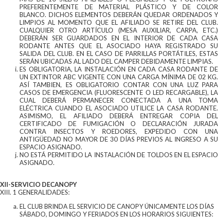
PREFERENTEMENTE DE MATERIAL PLÁSTICO Y DE COLOR
BLANCO. DICHOS ELEMENTOS DEBERÁN QUEDAR ORDENADOS Y
LIMPIOS AL MOMENTO QUE EL AFILIADO SE RETIRE DEL CLUB.
CUALQUIER OTRO ARTÍCULO (MESA AUXILIAR, CARPA, ETC.)
DEBERÁN SER GUARDADOS EN EL INTERIOR DE CADA CASA
RODANTE ANTES QUE EL ASOCIADO HAYA REGISTRADO SU
SALIDA DEL CLUB. EN EL CASO DE PARRILLAS PORTÁTILES, ESTAS
SERÁN UBICADAS AL LADO DEL CAMPER DEBIDAMENTE LIMPIAS.
ES OBLIGATORIA, LA INSTALACIÓN EN CADA CASA RODANTE DE
UN EXTINTOR ABC VIGENTE CON UNA CARGA MÍNIMA DE 02 KG.
ASÍ TAMBIEN, ES OBLIGATORIO CONTAR CON UNA LUZ PARA
CASOS DE EMERGENCIA (FLUORESCENTE O LED RECARGABLE), LA
CUAL DEBERÁ PERMANECER CONECTADA A UNA TOMA
ELÉCTRICA CUANDO EL ASOCIADO UTILICE LA CASA RODANTE.
ASIMISMO, EL AFILIADO DEBERÁ ENTREGAR COPIA DEL
CERTIFICADO DE FUMIGACIÓN O DECLARACIÓN JURADA
CONTRA INSECTOS Y ROEDORES, EXPEDIDO CON UNA
ANTIGÜEDAD NO MAYOR DE 30 DÍAS PREVIOS AL INGRESO A SU
ESPACIO ASIGNADO.
NO ESTÁ PERMITIDO LA INSTALACIÓN DE TOLDOS EN EL ESPACIO
ASIGNADO.
XII-SERVICIO DECANOPY
XIII. 1 GENERALIDADES:
EL CLUB BRINDA EL SERVICIO DE CANOPY ÚNICAMENTE LOS DÍAS
SÁBADO, DOMINGO Y FERIADOS EN LOS HORARIOS SIGUIENTES: