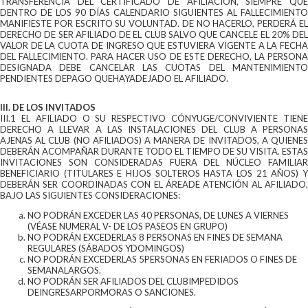
TRANSFERENCIA DEL CERTIFICADO DE AFILIACION, SIEMPRE QUE
DENTRO DE LOS 90 DÍAS CALENDARIO SIGUIENTES AL FALLECIMIENTO
MANIFIESTE POR ESCRITO SU VOLUNTAD. DE NO HACERLO, PERDERÁ EL
DERECHO DE SER AFILIADO DE EL CLUB SALVO QUE CANCELE EL 20% DEL
VALOR DE LA CUOTA DE INGRESO QUE ESTUVIERA VIGENTE A LA FECHA
DEL FALLECIMIENTO. PARA HACER USO DE ESTE DERECHO, LA PERSONA
DESIGNADA DEBE CANCELAR LAS CUOTAS DEL MANTENIMIENTO
PENDIENTES DEPAGO QUEHAYADEJADO EL AFILIADO.
III. DE LOS INVITADOS
III.1 EL AFILIADO O SU RESPECTIVO CÓNYUGE/CONVIVIENTE TIENE
DERECHO A LLEVAR A LAS INSTALACIONES DEL CLUB A PERSONAS
AJENAS AL CLUB (NO AFILIADOS) A MANERA DE INVITADOS, A QUIENES
DEBERÁN ACOMPAÑAR DURANTE TODO EL TIEMPO DE SU VISITA. ESTAS
INVITACIONES SON CONSIDERADAS FUERA DEL NÚCLEO FAMILIAR
BENEFICIARIO (TITULARES E HIJOS SOLTEROS HASTA LOS 21 AÑOS) Y
DEBERÁN SER COORDINADAS CON EL ÁREADE ATENCIÓN AL AFILIADO,
BAJO LAS SIGUIENTES CONSIDERACIONES:
NO PODRÁN EXCEDER LAS 40 PERSONAS, DE LUNES A VIERNES
(VÉASE NUMERAL V- DE LOS PASEOS EN GRUPO)
NO PODRÁN EXCEDERLAS 8 PERSONAS EN FINES DE SEMANA
REGULARES (SÁBADOS YDOMINGOS)
NO PODRÁN EXCEDERLAS 5PERSONAS EN FERIADOS O FINES DE
SEMANALARGOS.
NO PODRÁN SER AFILIADOS DEL CLUBIMPEDIDOS
DEINGRESARPORMORAS O SANCIONES.