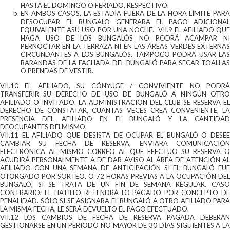
HASTA EL DOMINGO O FERIADO, RESPECTIVO.
EN AMBOS CASOS, LA ESTADÍA FUERA DE LA HORA LÍMITE PARA
DESOCUPAR EL BUNGALÓ GENERARA EL PAGO ADICIONAL
EQUIVALENTE ASU USO POR UNA NOCHE. VII.9 EL AFILIADO QUE
HAGA USO DE LOS BUNGALÓS NO PODRÁ ACAMPAR NI
PERNOCTAR EN LA TERRAZA NI EN LAS ÁREAS VERDES EXTERNAS
CIRCUNDANTES A LOS BUNGALÓS. TAMPOCO PODRÁ USAR LAS
BARANDAS DE LA FACHADA DEL BUNGALÓ PARA SECAR TOALLAS
O PRENDAS DE VESTIR.
VII.10 EL AFILIADO, SU CÓNYUGE / CONVIVIENTE NO PODRÁ
TRANSFERIR SU DERECHO DE USO DE BUNGALÓ A NINGÚN OTRO
AFILIADO O INVITADO. LA ADMINISTRACIÓN DEL CLUB SE RESERVA EL
DERECHO DE CONSTATAR, CUANTAS VECES CREA CONVENIENTE, LA
PRESENCIA DEL AFILIADO EN EL BUNGALÓ Y LA CANTIDAD
DEOCUPANTES DELMISMO.
VII.11 EL AFILIADO QUE DESISTA DE OCUPAR EL BUNGALÓ O DESEE
CAMBIAR SU FECHA DE RESERVA, ENVIARA COMUNICACIÓN
ELECTRÓNICA AL MISMO CORREO AL QUE EFECTUÓ SU RESERVA O
ACUDIRÁ PERSONALMENTE A DE DAR AVISO AL ÁREA DE ATENCIÓN AL
AFILIADO CON UNA SEMANA DE ANTICIPACIÓN SI EL BUNGALÓ FUE
OTORGADO POR SORTEO, O 72 HORAS PREVIAS A LA OCUPACIÓN DEL
BUNGALÓ, SI SE TRATA DE UN FIN DE SEMANA REGULAR. CASO
CONTRARIO; EL HATILLO RETENDRÁ LO PAGADO POR CONCEPTO DE
PENALIDAD. SÓLO SI SE ASIGNARA EL BUNGALÓ A OTRO AFILIADO PARA
LA MISMA FECHA, LE SERÁ DEVUELTO EL PAGO EFECTUADO.
VII.12 LOS CAMBIOS DE FECHA DE RESERVA PAGADA DEBERÁN
GESTIONARSE EN UN PERIODO NO MAYOR DE 30 DÍAS SIGUIENTES A LA