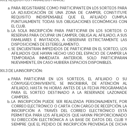
PARA REGISTRARSE COMO PARTICIPANTE EN LOS SORTEOS PARA
LA ADJUDICACIÓN DE UNA ZONA DE CAMPER, CONSTITUYE
REQUISITO INDISPENSABLE QUE EL AFILIADO CUMPLA
PUNTUALMENTE TODAS SUS OBLIGACIONES ECONÓMICAS CON
EL CLUB.
LA SOLA INSCRIPCIÓN PARA PARTICIPAR EN LOS SORTEOS O
RESERVAS PARA OCUPAR UN CAMPER, OBLIGA AL AFILIADO, A SUS
FAMILIARES E INVITADOS, A OBSERVAR ESTRICTAMENTE LAS
DISPOSICIONES DE ESTEREGLAMENTO.
SE ENCUENTRAN IMPEDIDOS DE PARTICIPAR EN EL SORTEO, LOS
AFILIADOS QUE HAYAN HECHO USO DEL ESPACIO DE CAMPER LA
TEMPORADA INMEDIATA ANTERIOR. SOLO PARTICIPARAN
NUEVAMENTE, EN CASO HUBIERA ESPACIOS DISPONIBLES.
XII.3 DE LAINSCRIPCIÓN:
PARA PARTICIPAR EN LOS SORTEOS, EL AFILIADO O SU
CÓNYUGE/CONVIVIENTE, SE INSCRIBIRÁ, DE ATENCIÓN AL
AFILIADO, HASTA 96 HORAS ANTES DE LA FECHA PROGRAMADA
PARA EL SORTEO DESTINADO A LA RESERVADE LAZONADE
CAMPERS.
LA INSCRIPCIÓN PUEDE SER REALIZADA PERSONALMENTE, POR
CORREO ELECTRÓNICO O CARTA CON CARGO DE RECEPCIÓN. LA
INSCRIPCIÓN A TRAVÉS DEL CORREO ELECTRÓNICO ESTÁ
PERMITIDA PARA LOS AFILIADOS QUE HAYAN PROPORCIONADO
SU DIRECCIÓN ELECTRÓNICA A LA BASE DE DATOS DEL CLUB Y
SIEMPRE QUE EL PEDIDO DE INSCRIPCIÓN PROVENGA DE DICHA