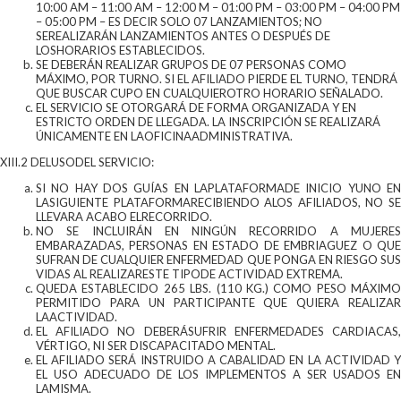
10:00 AM – 11:00 AM – 12:00 M – 01:00 PM – 03:00 PM – 04:00 PM
– 05:00 PM – ES DECIR SOLO 07 LANZAMIENTOS; NO
SEREALIZARÁN LANZAMIENTOS ANTES O DESPUÉS DE
LOSHORARIOS ESTABLECIDOS.
SE DEBERÁN REALIZAR GRUPOS DE 07 PERSONAS COMO
MÁXIMO, POR TURNO. SI EL AFILIADO PIERDE EL TURNO, TENDRÁ
QUE BUSCAR CUPO EN CUALQUIEROTRO HORARIO SEÑALADO.
EL SERVICIO SE OTORGARÁ DE FORMA ORGANIZADA Y EN
ESTRICTO ORDEN DE LLEGADA. LA INSCRIPCIÓN SE REALIZARÁ
ÚNICAMENTE EN LAOFICINAADMINISTRATIVA.
XIII.2 DELUSODEL SERVICIO:
SI NO HAY DOS GUÍAS EN LAPLATAFORMADE INICIO YUNO EN
LASIGUIENTE PLATAFORMARECIBIENDO ALOS AFILIADOS, NO SE
LLEVARA ACABO ELRECORRIDO.
NO SE INCLUIRÁN EN NINGÚN RECORRIDO A MUJERES
EMBARAZADAS, PERSONAS EN ESTADO DE EMBRIAGUEZ O QUE
SUFRAN DE CUALQUIER ENFERMEDAD QUE PONGA EN RIESGO SUS
VIDAS AL REALIZARESTE TIPODE ACTIVIDAD EXTREMA.
QUEDA ESTABLECIDO 265 LBS. (110 KG.) COMO PESO MÁXIMO
PERMITIDO PARA UN PARTICIPANTE QUE QUIERA REALIZAR
LAACTIVIDAD.
EL AFILIADO NO DEBERÁSUFRIR ENFERMEDADES CARDIACAS,
VÉRTIGO, NI SER DISCAPACITADO MENTAL.
EL AFILIADO SERÁ INSTRUIDO A CABALIDAD EN LA ACTIVIDAD Y
EL USO ADECUADO DE LOS IMPLEMENTOS A SER USADOS EN
LAMISMA.