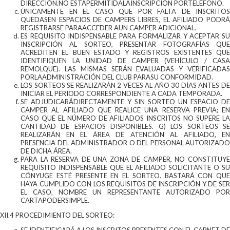
DIRECCIÓN.NO ESTÁPERMITIDALAINSCRIPCIÓN PORTELÉFONO.
ÚNICAMENTE EN EL CASO QUE POR FALTA DE INSCRITOS
QUEDASEN ESPACIOS DE CAMPERS LIBRES, EL AFILIADO PODRÁ
REGISTRARSE PARAACCEDER AUN CAMPER ADICIONAL.
ES REQUISITO INDISPENSABLE PARA FORMALIZAR Y ACEPTAR SU
INSCRIPCIÓN AL SORTEO, PRESENTAR FOTOGRAFÍAS QUE
ACREDITEN EL BUEN ESTADO Y REGISTROS EXISTENTES QUE
IDENTIFIQUEN LA UNIDAD DE CAMPER (VEHÍCULO / CASA
REMOLQUE). LAS MISMAS SERÁN EVALUADAS Y VERIFICADAS
PORLAADMINISTRACIÓN DEL CLUB PARASU CONFORMIDAD.
LOS SORTEOS SE REALIZARÁN 2 VECES AL AÑO 30 DÍAS ANTES DE
INICIAR EL PERIODO CORRESPONDIENTE A CADA TEMPORADA.
SE ADJUDICARÁDIRECTAMENTE Y SIN SORTEO UN ESPACIO DE
CAMPER AL AFILIADO QUE REALICE UNA RESERVA PREVIA; EN
CASO QUE EL NÚMERO DE AFILIADOS INSCRITOS NO SUPERE LA
CANTIDAD DE ESPACIOS DISPONIBLES. G) LOS SORTEOS SE
REALIZARÁN EN EL ÁREA DE ATENCIÓN AL AFILIADO, EN
PRESENCIA DEL ADMINISTRADOR O DEL PERSONAL AUTORIZADO
DE DICHA ÁREA.
PARA LA RESERVA DE UNA ZONA DE CAMPER, NO CONSTITUYE
REQUISITO INDISPENSABLE QUE EL AFILIADO SOLICITANTE O SU
CÓNYUGE ESTÉ PRESENTE EN EL SORTEO. BASTARÁ CON QUE
HAYA CUMPLIDO CON LOS REQUISITOS DE INSCRIPCIÓN Y DE SER
EL CASO, NOMBRE UN REPRESENTANTE AUTORIZADO POR
CARTAPODERSIMPLE.
XII.4 PROCEDIMIENTO DEL SORTEO: