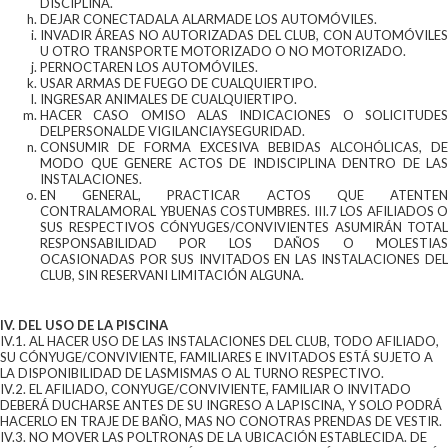
DISCIPLINA.
DEJAR CONECTADALA ALARMADE LOS AUTOMÓVILES.
INVADIR ÁREAS NO AUTORIZADAS DEL CLUB, CON AUTOMÓVILES
U OTRO TRANSPORTE MOTORIZADO O NO MOTORIZADO.
PERNOCTAREN LOS AUTOMÓVILES.
USAR ARMAS DE FUEGO DE CUALQUIERTIPO.
INGRESAR ANIMALES DE CUALQUIERTIPO.
HACER CASO OMISO ALAS INDICACIONES O SOLICITUDES
DELPERSONALDE VIGILANCIAYSEGURIDAD.
CONSUMIR DE FORMA EXCESIVA BEBIDAS ALCOHÓLICAS, DE
MODO QUE GENERE ACTOS DE INDISCIPLINA DENTRO DE LAS
INSTALACIONES.
EN GENERAL, PRACTICAR ACTOS QUE ATENTEN
CONTRALAMORAL YBUENAS COSTUMBRES. III.7 LOS AFILIADOS O
SUS RESPECTIVOS CÓNYUGES/CONVIVIENTES ASUMIRÁN TOTAL
RESPONSABILIDAD POR LOS DAÑOS O MOLESTIAS
OCASIONADAS POR SUS INVITADOS EN LAS INSTALACIONES DEL
CLUB, SIN RESERVANI LIMITACIÓN ALGUNA.
IV. DEL USO DE LA PISCINA
IV.1. AL HACER USO DE LAS INSTALACIONES DEL CLUB, TODO AFILIADO,
SU CÓNYUGE/CONVIVIENTE, FAMILIARES E INVITADOS ESTÁ SUJETO A
LA DISPONIBILIDAD DE LASMISMAS O AL TURNO RESPECTIVO.
IV.2. EL AFILIADO, CONYUGE/CONVIVIENTE, FAMILIAR O INVITADO
DEBERÁ DUCHARSE ANTES DE SU INGRESO A LAPISCINA, Y SOLO PODRÁ
HACERLO EN TRAJE DE BAÑO, MAS NO CONOTRAS PRENDAS DE VESTIR.
IV.3. NO MOVER LAS POLTRONAS DE LA UBICACIÓN ESTABLECIDA. DE