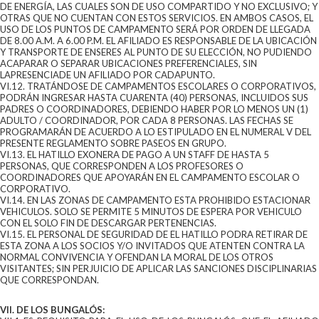
DE ENERGÍA, LAS CUALES SON DE USO COMPARTIDO Y NO EXCLUSIVO; Y
OTRAS QUE NO CUENTAN CON ESTOS SERVICIOS. EN AMBOS CASOS, EL
USO DE LOS PUNTOS DE CAMPAMENTO SERÁ POR ORDEN DE LLEGADA
DE 8.00 A.M. A 6.00 P.M. EL AFILIADO ES RESPONSABLE DE LA UBICACIÓN
Y TRANSPORTE DE ENSERES AL PUNTO DE SU ELECCIÓN, NO PUDIENDO
ACAPARAR O SEPARAR UBICACIONES PREFERENCIALES, SIN
LAPRESENCIADE UN AFILIADO POR CADAPUNTO.
VI.12. TRATÁNDOSE DE CAMPAMENTOS ESCOLARES O CORPORATIVOS,
PODRÁN INGRESAR HASTA CUARENTA (40) PERSONAS, INCLUIDOS SUS
PADRES O COORDINADORES, DEBIENDO HABER POR LO MENOS UN (1)
ADULTO / COORDINADOR, POR CADA 8 PERSONAS. LAS FECHAS SE
PROGRAMARÁN DE ACUERDO A LO ESTIPULADO EN EL NUMERAL V DEL
PRESENTE REGLAMENTO SOBRE PASEOS EN GRUPO.
VI.13. EL HATILLO EXONERA DE PAGO A UN STAFF DE HASTA 5
PERSONAS, QUE CORRESPONDEN A LOS PROFESORES O
COORDINADORES QUE APOYARÁN EN EL CAMPAMENTO ESCOLAR O
CORPORATIVO.
VI.14. EN LAS ZONAS DE CAMPAMENTO ESTA PROHIBIDO ESTACIONAR
VEHICULOS. SOLO SE PERMITE 5 MINUTOS DE ESPERA POR VEHICULO
CON EL SOLO FIN DE DESCARGAR PERTENENCIAS.
VI.15. EL PERSONAL DE SEGURIDAD DE EL HATILLO PODRA RETIRAR DE
ESTA ZONA A LOS SOCIOS Y/O INVITADOS QUE ATENTEN CONTRA LA
NORMAL CONVIVENCIA Y OFENDAN LA MORAL DE LOS OTROS
VISITANTES; SIN PERJUICIO DE APLICAR LAS SANCIONES DISCIPLINARIAS
QUE CORRESPONDAN.
VII. DE LOS BUNGALÓS: