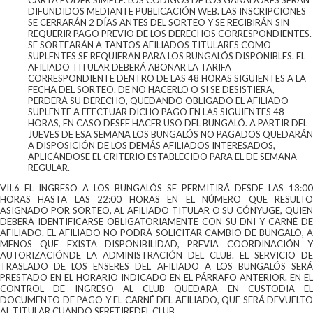
CARTA PODER SIMPLE. LOS CÓDIGOS DE LOS GANADORES SERÁN
DIFUNDIDOS MEDIANTE PUBLICACIÓN WEB. LAS INSCRIPCIONES
SE CERRARÁN 2 DÍAS ANTES DEL SORTEO Y SE RECIBIRÁN SIN
REQUERIR PAGO PREVIO DE LOS DERECHOS CORRESPONDIENTES.
SE SORTEARÁN A TANTOS AFILIADOS TITULARES COMO
SUPLENTES SE REQUIERAN PARA LOS BUNGALÓS DISPONIBLES. EL
AFILIADO TITULAR DEBERÁ ABONAR LA TARIFA
CORRESPONDIENTE DENTRO DE LAS 48 HORAS SIGUIENTES A LA
FECHA DEL SORTEO. DE NO HACERLO O SI SE DESISTIERA,
PERDERÁ SU DERECHO, QUEDANDO OBLIGADO EL AFILIADO
SUPLENTE A EFECTUAR DICHO PAGO EN LAS SIGUIENTES 48
HORAS, EN CASO DESEE HACER USO DEL BUNGALÓ. A PARTIR DEL
JUEVES DE ESA SEMANA LOS BUNGALÓS NO PAGADOS QUEDARÁN
A DISPOSICIÓN DE LOS DEMÁS AFILIADOS INTERESADOS,
APLICÁNDOSE EL CRITERIO ESTABLECIDO PARA EL DE SEMANA
REGULAR.
VII.6 EL INGRESO A LOS BUNGALÓS SE PERMITIRÁ DESDE LAS 13:00
HORAS HASTA LAS 22:00 HORAS EN EL NÚMERO QUE RESULTO
ASIGNADO POR SORTEO, AL AFILIADO TITULAR O SU CÓNYUGE, QUIEN
DEBERÁ IDENTIFICARSE OBLIGATORIAMENTE CON SU DNI Y CARNÉ DE
AFILIADO. EL AFILIADO NO PODRÁ SOLICITAR CAMBIO DE BUNGALÓ, A
MENOS QUE EXISTA DISPONIBILIDAD, PREVIA COORDINACIÓN Y
AUTORIZACIÓNDE LA ADMINISTRACIÓN DEL CLUB. EL SERVICIO DE
TRASLADO DE LOS ENSERES DEL AFILIADO A LOS BUNGALÓS SERÁ
PRESTADO EN EL HORARIO INDICADO EN EL PÁRRAFO ANTERIOR. EN EL
CONTROL DE INGRESO AL CLUB QUEDARÁ EN CUSTODIA EL
DOCUMENTO DE PAGO Y EL CARNÉ DEL AFILIADO, QUE SERÁ DEVUELTO
AL TITULAR CUANDO SERETIREDEL CLUB.