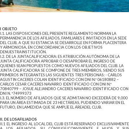
I OBJETO
I.1. LAS DISPOSICIONES DEL PRESENTE REGLAMENTO NORMAN LA
PERMANENCIA DE LOS AFILIADOS, FAMILIARES E INVITADOS EN LA SEDE
DEL CLUB, A QUE SU ESTANCIA SE DESARROLLE EN FORMA PLACENTERA
Y ARMONIOSA, EN CONCORDANCIA CON LOS OBJETIVOS
DENUESTRAINSTITUCIÓN.
I.2. DE LA JUNTACALIFICADORA: ES ATRIBUCIÓN AUTÓNOMA DE LA
JUNTA CALIFICADORA APROBAR O DESAPROBAR EL INGRESO DE
QUIENES SEAN PROPUESTOS COMO NUEVOS AFILIADOS DEL CLUB. LA
JUNTA CALIFICADORA SE COMPONE DE TRES MIEMBROS, SIENDO SUS
PRIMEROS INTEGRANTES LAS SIGUIENTES TRES PERSONAS: - CARLOS
AGUSTIN CACERES COLAN IDENTIFICADO CON DNI N.º 06180882 –
CARLOS CESAR CACERES NAVARRO IDENTIFICADO CON DNI N.º
70840799 – JOSUE ALEJANDRO CACERES NAVARRO IDENTIFICADO CON
DNI N. º74999373
I.3. EL NÚMERO DE AFILIADOS QUE SE ADMITAN NO EXCEDERÁ DE 9,000
PARA UN ÁREA ESTIMADA DE 23 HECTÁREAS, PUDIENDO VARIAR EN EL
FUTURO, EN LAMEDIDA QUE SE AMPLÍE EL ÁREADEL CLUB.
II. DE LOSAFILIADOS
II.1 EL INGRESO AL LOCAL DEL CLUB ESTÁ RESERVADO EXCLUSIVAMENTE
A LOS AFILIADOS, SU CÓNYUGE/CONVIVIENTE E HIJOS Y SUS