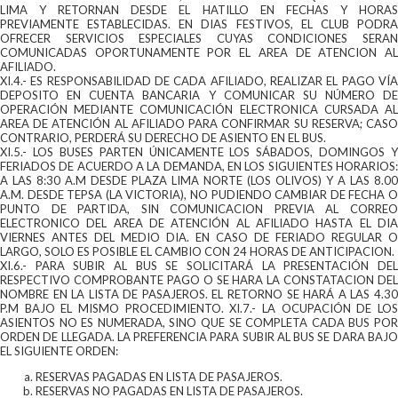
LIMA Y RETORNAN DESDE EL HATILLO EN FECHAS Y HORAS
PREVIAMENTE ESTABLECIDAS. EN DIAS FESTIVOS, EL CLUB PODRA
OFRECER SERVICIOS ESPECIALES CUYAS CONDICIONES SERAN
COMUNICADAS OPORTUNAMENTE POR EL AREA DE ATENCION AL
AFILIADO.
XI.4.- ES RESPONSABILIDAD DE CADA AFILIADO, REALIZAR EL PAGO VÍA
DEPOSITO EN CUENTA BANCARIA Y COMUNICAR SU NÚMERO DE
OPERACIÓN MEDIANTE COMUNICACIÓN ELECTRONICA CURSADA AL
AREA DE ATENCIÓN AL AFILIADO PARA CONFIRMAR SU RESERVA; CASO
CONTRARIO, PERDERÁ SU DERECHO DE ASIENTO EN EL BUS.
XI.5.- LOS BUSES PARTEN ÚNICAMENTE LOS SÁBADOS, DOMINGOS Y
FERIADOS DE ACUERDO A LA DEMANDA, EN LOS SIGUIENTES HORARIOS:
A LAS 8:30 A.M DESDE PLAZA LIMA NORTE (LOS OLIVOS) Y A LAS 8.00
A.M. DESDE TEPSA (LA VICTORIA), NO PUDIENDO CAMBIAR DE FECHA O
PUNTO DE PARTIDA, SIN COMUNICACION PREVIA AL CORREO
ELECTRONICO DEL AREA DE ATENCIÓN AL AFILIADO HASTA EL DIA
VIERNES ANTES DEL MEDIO DIA. EN CASO DE FERIADO REGULAR O
LARGO, SOLO ES POSIBLE EL CAMBIO CON 24 HORAS DE ANTICIPACION.
XI.6.- PARA SUBIR AL BUS SE SOLICITARÁ LA PRESENTACIÓN DEL
RESPECTIVO COMPROBANTE PAGO O SE HARA LA CONSTATACION DEL
NOMBRE EN LA LISTA DE PASAJEROS. EL RETORNO SE HARÁ A LAS 4.30
P.M BAJO EL MISMO PROCEDIMIENTO. XI.7.- LA OCUPACIÓN DE LOS
ASIENTOS NO ES NUMERADA, SINO QUE SE COMPLETA CADA BUS POR
ORDEN DE LLEGADA. LA PREFERENCIA PARA SUBIR AL BUS SE DARA BAJO
EL SIGUIENTE ORDEN:
RESERVAS PAGADAS EN LISTA DE PASAJEROS.
RESERVAS NO PAGADAS EN LISTA DE PASAJEROS.