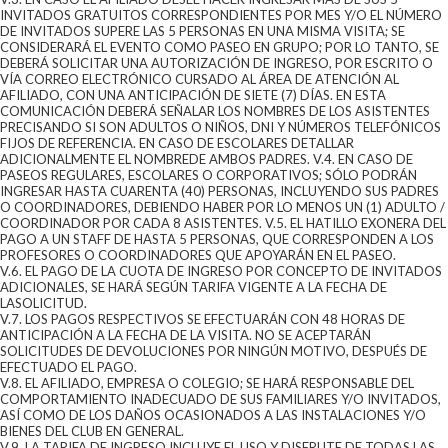
INVITADOS GRATUITOS CORRESPONDIENTES POR MES Y/O EL NÚMERO
DE INVITADOS SUPERE LAS 5 PERSONAS EN UNA MISMA VISITA; SE
CONSIDERARÁ EL EVENTO COMO PASEO EN GRUPO; POR LO TANTO, SE
DEBERÁ SOLICITAR UNA AUTORIZACIÓN DE INGRESO, POR ESCRITO O
VÍA CORREO ELECTRÓNICO CURSADO AL ÁREA DE ATENCIÓN AL
AFILIADO, CON UNA ANTICIPACIÓN DE SIETE (7) DÍAS. EN ESTA
COMUNICACIÓN DEBERÁ SEÑALAR LOS NOMBRES DE LOS ASISTENTES
PRECISANDO SI SON ADULTOS O NIÑOS, DNI Y NÚMEROS TELEFÓNICOS
FIJOS DE REFERENCIA. EN CASO DE ESCOLARES DETALLAR
ADICIONALMENTE EL NOMBREDE AMBOS PADRES. V.4. EN CASO DE
PASEOS REGULARES, ESCOLARES O CORPORATIVOS; SÓLO PODRÁN
INGRESAR HASTA CUARENTA (40) PERSONAS, INCLUYENDO SUS PADRES
O COORDINADORES, DEBIENDO HABER POR LO MENOS UN (1) ADULTO /
COORDINADOR POR CADA 8 ASISTENTES. V.5. EL HATILLO EXONERA DEL
PAGO A UN STAFF DE HASTA 5 PERSONAS, QUE CORRESPONDEN A LOS
PROFESORES O COORDINADORES QUE APOYARÁN EN EL PASEO.
V.6. EL PAGO DE LA CUOTA DE INGRESO POR CONCEPTO DE INVITADOS
ADICIONALES, SE HARÁ SEGÚN TARIFA VIGENTE A LA FECHA DE
LASOLICITUD.
V.7. LOS PAGOS RESPECTIVOS SE EFECTUARÁN CON 48 HORAS DE
ANTICIPACIÓN A LA FECHA DE LA VISITA. NO SE ACEPTARÁN
SOLICITUDES DE DEVOLUCIONES POR NINGÚN MOTIVO, DESPUÉS DE
EFECTUADO EL PAGO.
V.8. EL AFILIADO, EMPRESA O COLEGIO; SE HARÁ RESPONSABLE DEL
COMPORTAMIENTO INADECUADO DE SUS FAMILIARES Y/O INVITADOS,
ASÍ COMO DE LOS DAÑOS OCASIONADOS A LAS INSTALACIONES Y/O
BIENES DEL CLUB EN GENERAL.
V.9. LA TARIFA DE INGRESO INCLUYE EL USO Y DISFRUTE DE TODAS LAS