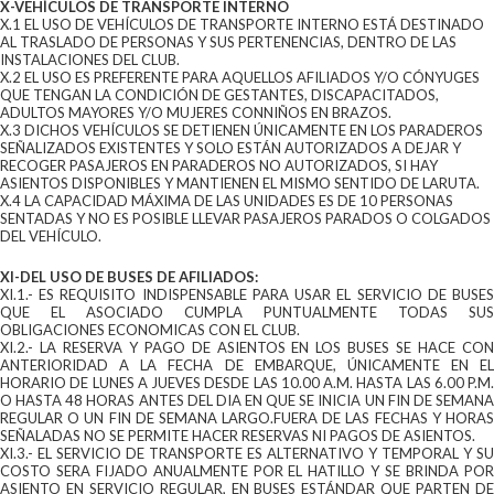
X-VEHÍCULOS DE TRANSPORTE INTERNO
X.1 EL USO DE VEHÍCULOS DE TRANSPORTE INTERNO ESTÁ DESTINADO
AL TRASLADO DE PERSONAS Y SUS PERTENENCIAS, DENTRO DE LAS
INSTALACIONES DEL CLUB.
X.2 EL USO ES PREFERENTE PARA AQUELLOS AFILIADOS Y/O CÓNYUGES
QUE TENGAN LA CONDICIÓN DE GESTANTES, DISCAPACITADOS,
ADULTOS MAYORES Y/O MUJERES CONNIÑOS EN BRAZOS.
X.3 DICHOS VEHÍCULOS SE DETIENEN ÚNICAMENTE EN LOS PARADEROS
SEÑALIZADOS EXISTENTES Y SOLO ESTÁN AUTORIZADOS A DEJAR Y
RECOGER PASAJEROS EN PARADEROS NO AUTORIZADOS, SI HAY
ASIENTOS DISPONIBLES Y MANTIENEN EL MISMO SENTIDO DE LARUTA.
X.4 LA CAPACIDAD MÁXIMA DE LAS UNIDADES ES DE 10 PERSONAS
SENTADAS Y NO ES POSIBLE LLEVAR PASAJEROS PARADOS O COLGADOS
DEL VEHÍCULO.
XI-DEL USO DE BUSES DE AFILIADOS:
XI.1.- ES REQUISITO INDISPENSABLE PARA USAR EL SERVICIO DE BUSES
QUE EL ASOCIADO CUMPLA PUNTUALMENTE TODAS SUS
OBLIGACIONES ECONOMICAS CON EL CLUB.
XI.2.- LA RESERVA Y PAGO DE ASIENTOS EN LOS BUSES SE HACE CON
ANTERIORIDAD A LA FECHA DE EMBARQUE, ÚNICAMENTE EN EL
HORARIO DE LUNES A JUEVES DESDE LAS 10.00 A.M. HASTA LAS 6.00 P.M.
O HASTA 48 HORAS ANTES DEL DIA EN QUE SE INICIA UN FIN DE SEMANA
REGULAR O UN FIN DE SEMANA LARGO.FUERA DE LAS FECHAS Y HORAS
SEÑALADAS NO SE PERMITE HACER RESERVAS NI PAGOS DE ASIENTOS.
XI.3.- EL SERVICIO DE TRANSPORTE ES ALTERNATIVO Y TEMPORAL Y SU
COSTO SERA FIJADO ANUALMENTE POR EL HATILLO Y SE BRINDA POR
ASIENTO EN SERVICIO REGULAR, EN BUSES ESTÁNDAR QUE PARTEN DE