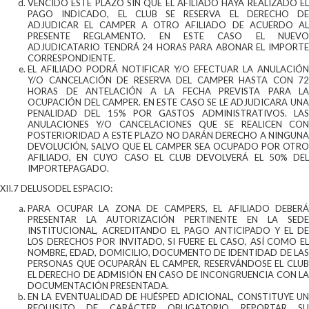
VENCIDO ESTE PLAZO SIN QUE EL AFILIADO HAYA REALIZADO EL
PAGO INDICADO, EL CLUB SE RESERVA EL DERECHO DE
ADJUDICAR EL CAMPER A OTRO AFILIADO DE ACUERDO AL
PRESENTE REGLAMENTO. EN ESTE CASO EL NUEVO
ADJUDICATARIO TENDRÁ 24 HORAS PARA ABONAR EL IMPORTE
CORRESPONDIENTE.
EL AFILIADO PODRÁ NOTIFICAR Y/O EFECTUAR LA ANULACIÓN
Y/O CANCELACIÓN DE RESERVA DEL CAMPER HASTA CON 72
HORAS DE ANTELACIÓN A LA FECHA PREVISTA PARA LA
OCUPACIÓN DEL CAMPER. EN ESTE CASO SE LE ADJUDICARA UNA
PENALIDAD DEL 15% POR GASTOS ADMINISTRATIVOS. LAS
ANULACIONES Y/O CANCELACIONES QUE SE REALICEN CON
POSTERIORIDAD A ESTE PLAZO NO DARÁN DERECHO A NINGUNA
DEVOLUCIÓN, SALVO QUE EL CAMPER SEA OCUPADO POR OTRO
AFILIADO, EN CUYO CASO EL CLUB DEVOLVERÁ EL 50% DEL
IMPORTEPAGADO.
XII.7 DELUSODEL ESPACIO:
PARA OCUPAR LA ZONA DE CAMPERS, EL AFILIADO DEBERÁ
PRESENTAR LA AUTORIZACIÓN PERTINENTE EN LA SEDE
INSTITUCIONAL, ACREDITANDO EL PAGO ANTICIPADO Y EL DE
LOS DERECHOS POR INVITADO, SI FUERE EL CASO, ASÍ COMO EL
NOMBRE, EDAD, DOMICILIO, DOCUMENTO DE IDENTIDAD DE LAS
PERSONAS QUE OCUPARÁN EL CAMPER, RESERVÁNDOSE EL CLUB
EL DERECHO DE ADMISIÓN EN CASO DE INCONGRUENCIA CON LA
DOCUMENTACIÓN PRESENTADA.
EN LA EVENTUALIDAD DE HUÉSPED ADICIONAL, CONSTITUYE UN
REQUISITO DE CARÁCTER OBLIGATORIO REPORTAR SU