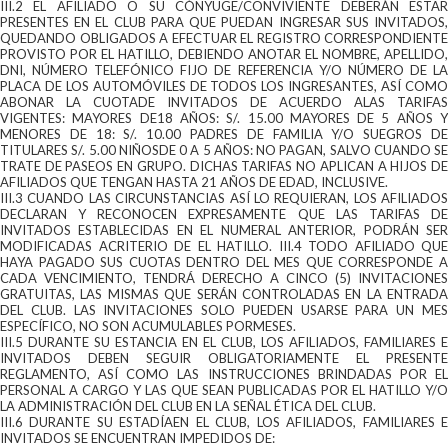
III.2 EL AFILIADO O SU CÓNYUGE/CONVIVIENTE DEBERÁN ESTAR
PRESENTES EN EL CLUB PARA QUE PUEDAN INGRESAR SUS INVITADOS,
QUEDANDO OBLIGADOS A EFECTUAR EL REGISTRO CORRESPONDIENTE
PROVISTO POR EL HATILLO, DEBIENDO ANOTAR EL NOMBRE, APELLIDO,
DNI, NÚMERO TELEFÓNICO FIJO DE REFERENCIA Y/O NÚMERO DE LA
PLACA DE LOS AUTOMÓVILES DE TODOS LOS INGRESANTES, ASÍ COMO
ABONAR LA CUOTADE INVITADOS DE ACUERDO ALAS TARIFAS
VIGENTES: MAYORES DE18 AÑOS: S/. 15.00 MAYORES DE 5 AÑOS Y
MENORES DE 18: S/. 10.00 PADRES DE FAMILIA Y/O SUEGROS DE
TITULARES S/. 5.00 NIÑOSDE 0 A 5 AÑOS: NO PAGAN, SALVO CUANDO SE
TRATE DE PASEOS EN GRUPO. DICHAS TARIFAS NO APLICAN A HIJOS DE
AFILIADOS QUE TENGAN HASTA 21 AÑOS DE EDAD, INCLUSIVE.
III.3 CUANDO LAS CIRCUNSTANCIAS ASÍ LO REQUIERAN, LOS AFILIADOS
DECLARAN Y RECONOCEN EXPRESAMENTE QUE LAS TARIFAS DE
INVITADOS ESTABLECIDAS EN EL NUMERAL ANTERIOR, PODRÁN SER
MODIFICADAS ACRITERIO DE EL HATILLO. III.4 TODO AFILIADO QUE
HAYA PAGADO SUS CUOTAS DENTRO DEL MES QUE CORRESPONDE A
CADA VENCIMIENTO, TENDRÁ DERECHO A CINCO (5) INVITACIONES
GRATUITAS, LAS MISMAS QUE SERÁN CONTROLADAS EN LA ENTRADA
DEL CLUB. LAS INVITACIONES SOLO PUEDEN USARSE PARA UN MES
ESPECÍFICO, NO SON ACUMULABLES PORMESES.
III.5 DURANTE SU ESTANCIA EN EL CLUB, LOS AFILIADOS, FAMILIARES E
INVITADOS DEBEN SEGUIR OBLIGATORIAMENTE EL PRESENTE
REGLAMENTO, ASÍ COMO LAS INSTRUCCIONES BRINDADAS POR EL
PERSONAL A CARGO Y LAS QUE SEAN PUBLICADAS POR EL HATILLO Y/O
LA ADMINISTRACIÓN DEL CLUB EN LA SEÑAL ÉTICA DEL CLUB.
III.6 DURANTE SU ESTADÍAEN EL CLUB, LOS AFILIADOS, FAMILIARES E
INVITADOS SE ENCUENTRAN IMPEDIDOS DE: