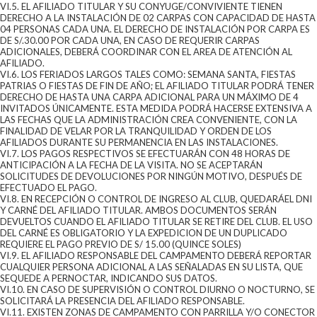
VI.5. EL AFILIADO TITULAR Y SU CONYUGE/CONVIVIENTE TIENEN
DERECHO A LA INSTALACIÓN DE 02 CARPAS CON CAPACIDAD DE HASTA
04 PERSONAS CADA UNA. EL DERECHO DE INSTALACIÓN POR CARPA ES
DE S/.30.00 POR CADA UNA, EN CASO DE REQUERIR CARPAS
ADICIONALES, DEBERÁ COORDINAR CON EL AREA DE ATENCIÓN AL
AFILIADO.
VI.6. LOS FERIADOS LARGOS TALES COMO: SEMANA SANTA, FIESTAS
PATRIAS O FIESTAS DE FIN DE AÑO; EL AFILIADO TITULAR PODRÁ TENER
DERECHO DE HASTA UNA CARPA ADICIONAL PARA UN MÁXIMO DE 4
INVITADOS ÚNICAMENTE. ESTA MEDIDA PODRÁ HACERSE EXTENSIVA A
LAS FECHAS QUE LA ADMINISTRACIÓN CREA CONVENIENTE, CON LA
FINALIDAD DE VELAR POR LA TRANQUILIDAD Y ORDEN DE LOS
AFILIADOS DURANTE SU PERMANENCIA EN LAS INSTALACIONES.
VI.7. LOS PAGOS RESPECTIVOS SE EFECTUARÁN CON 48 HORAS DE
ANTICIPACIÓN A LA FECHA DE LA VISITA. NO SE ACEPTARÁN
SOLICITUDES DE DEVOLUCIONES POR NINGÚN MOTIVO, DESPUÉS DE
EFECTUADO EL PAGO.
VI.8. EN RECEPCIÓN O CONTROL DE INGRESO AL CLUB, QUEDARÁEL DNI
Y CARNÉ DEL AFILIADO TITULAR. AMBOS DOCUMENTOS SERÁN
DEVUELTOS CUANDO EL AFILIADO TITULAR SE RETIRE DEL CLUB. EL USO
DEL CARNÉ ES OBLIGATORIO Y LA EXPEDICION DE UN DUPLICADO
REQUIERE EL PAGO PREVIO DE S/ 15.00 (QUINCE SOLES)
VI.9. EL AFILIADO RESPONSABLE DEL CAMPAMENTO DEBERÁ REPORTAR
CUALQUIER PERSONA ADICIONAL A LAS SEÑALADAS EN SU LISTA, QUE
SEQUEDE A PERNOCTAR, INDICANDO SUS DATOS.
VI.10. EN CASO DE SUPERVISIÓN O CONTROL DIURNO O NOCTURNO, SE
SOLICITARÁ LA PRESENCIA DEL AFILIADO RESPONSABLE.
VI.11. EXISTEN ZONAS DE CAMPAMENTO CON PARRILLA Y/O CONECTOR