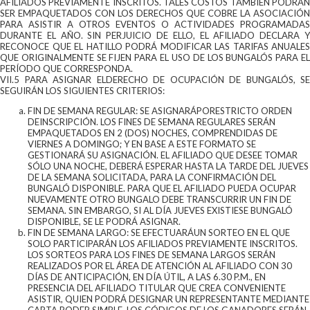
AFILIADOS PREVIAMENTE INSCRITOS. TALES COSTOS TAMBIÉN PODRÁN
SER EMPAQUETADOS CON LOS DERECHOS QUE COBRE LA ASOCIACIÓN
PARA ASISTIR A OTROS EVENTOS O ACTIVIDADES PROGRAMADAS
DURANTE EL AÑO. SIN PERJUICIO DE ELLO, EL AFILIADO DECLARA Y
RECONOCE QUE EL HATILLO PODRÁ MODIFICAR LAS TARIFAS ANUALES
QUE ORIGINALMENTE SE FIJEN PARA EL USO DE LOS BUNGALÓS PARA EL
PERÍODO QUE CORRESPONDA.
VII.5 PARA ASIGNAR ELDERECHO DE OCUPACIÓN DE BUNGALÓS, SE
SEGUIRÁN LOS SIGUIENTES CRITERIOS:
FIN DE SEMANA REGULAR: SE ASIGNARÁPORESTRICTO ORDEN
DEINSCRIPCIÓN. LOS FINES DE SEMANA REGULARES SERÁN
EMPAQUETADOS EN 2 (DOS) NOCHES, COMPRENDIDAS DE
VIERNES A DOMINGO; Y EN BASE A ESTE FORMATO SE
GESTIONARÁ SU ASIGNACIÓN. EL AFILIADO QUE DESEE TOMAR
SÓLO UNA NOCHE, DEBERÁ ESPERAR HASTA LA TARDE DEL JUEVES
DE LA SEMANA SOLICITADA, PARA LA CONFIRMACIÓN DEL
BUNGALÓ DISPONIBLE. PARA QUE EL AFILIADO PUEDA OCUPAR
NUEVAMENTE OTRO BUNGALO DEBE TRANSCURRIR UN FIN DE
SEMANA. SIN EMBARGO, SI AL DÍA JUEVES EXISTIESE BUNGALÓ
DISPONIBLE, SE LE PODRÁ ASIGNAR.
FIN DE SEMANA LARGO: SE EFECTUARÁUN SORTEO EN EL QUE
SOLO PARTICIPARÁN LOS AFILIADOS PREVIAMENTE INSCRITOS.
LOS SORTEOS PARA LOS FINES DE SEMANA LARGOS SERÁN
REALIZADOS POR EL ÁREA DE ATENCIÓN AL AFILIADO CON 30
DÍAS DE ANTICIPACIÓN, EN DÍA ÚTIL, A LAS 6.30 P.M., EN
PRESENCIA DEL AFILIADO TITULAR QUE CREA CONVENIENTE
ASISTIR, QUIEN PODRÁ DESIGNAR UN REPRESENTANTE MEDIANTE