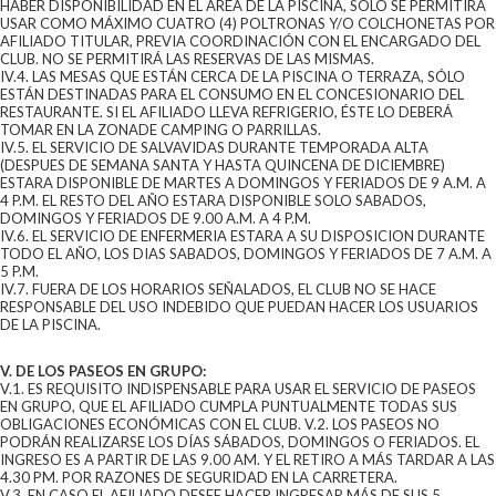
HABER DISPONIBILIDAD EN EL ÁREA DE LA PISCINA, SÓLO SE PERMITIRÁ
USAR COMO MÁXIMO CUATRO (4) POLTRONAS Y/O COLCHONETAS POR
AFILIADO TITULAR, PREVIA COORDINACIÓN CON EL ENCARGADO DEL
CLUB. NO SE PERMITIRÁ LAS RESERVAS DE LAS MISMAS.
IV.4. LAS MESAS QUE ESTÁN CERCA DE LA PISCINA O TERRAZA, SÓLO
ESTÁN DESTINADAS PARA EL CONSUMO EN EL CONCESIONARIO DEL
RESTAURANTE. SI EL AFILIADO LLEVA REFRIGERIO, ÉSTE LO DEBERÁ
TOMAR EN LA ZONADE CAMPING O PARRILLAS.
IV.5. EL SERVICIO DE SALVAVIDAS DURANTE TEMPORADA ALTA
(DESPUES DE SEMANA SANTA Y HASTA QUINCENA DE DICIEMBRE)
ESTARA DISPONIBLE DE MARTES A DOMINGOS Y FERIADOS DE 9 A.M. A
4 P.M. EL RESTO DEL AÑO ESTARA DISPONIBLE SOLO SABADOS,
DOMINGOS Y FERIADOS DE 9.00 A.M. A 4 P.M.
IV.6. EL SERVICIO DE ENFERMERIA ESTARA A SU DISPOSICION DURANTE
TODO EL AÑO, LOS DIAS SABADOS, DOMINGOS Y FERIADOS DE 7 A.M. A
5 P.M.
IV.7. FUERA DE LOS HORARIOS SEÑALADOS, EL CLUB NO SE HACE
RESPONSABLE DEL USO INDEBIDO QUE PUEDAN HACER LOS USUARIOS
DE LA PISCINA.
V. DE LOS PASEOS EN GRUPO:
V.1. ES REQUISITO INDISPENSABLE PARA USAR EL SERVICIO DE PASEOS
EN GRUPO, QUE EL AFILIADO CUMPLA PUNTUALMENTE TODAS SUS
OBLIGACIONES ECONÓMICAS CON EL CLUB. V.2. LOS PASEOS NO
PODRÁN REALIZARSE LOS DÍAS SÁBADOS, DOMINGOS O FERIADOS. EL
INGRESO ES A PARTIR DE LAS 9.00 AM. Y EL RETIRO A MÁS TARDAR A LAS
4.30 PM. POR RAZONES DE SEGURIDAD EN LA CARRETERA.
V.3. EN CASO EL AFILIADO DESEE HACER INGRESAR MÁS DE SUS 5