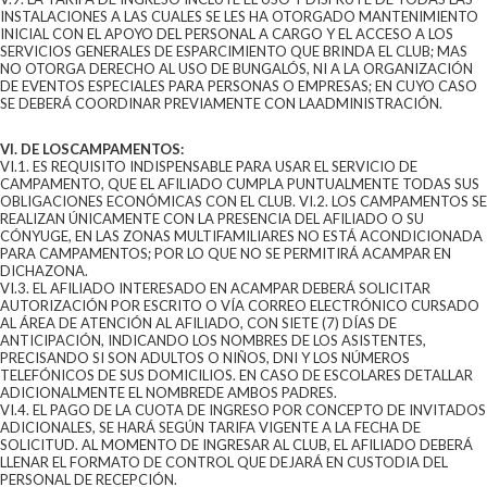
INSTALACIONES A LAS CUALES SE LES HA OTORGADO MANTENIMIENTO
INICIAL CON EL APOYO DEL PERSONAL A CARGO Y EL ACCESO A LOS
SERVICIOS GENERALES DE ESPARCIMIENTO QUE BRINDA EL CLUB; MAS
NO OTORGA DERECHO AL USO DE BUNGALÓS, NI A LA ORGANIZACIÓN
DE EVENTOS ESPECIALES PARA PERSONAS O EMPRESAS; EN CUYO CASO
SE DEBERÁ COORDINAR PREVIAMENTE CON LAADMINISTRACIÓN.
VI. DE LOSCAMPAMENTOS:
VI.1. ES REQUISITO INDISPENSABLE PARA USAR EL SERVICIO DE
CAMPAMENTO, QUE EL AFILIADO CUMPLA PUNTUALMENTE TODAS SUS
OBLIGACIONES ECONÓMICAS CON EL CLUB. VI.2. LOS CAMPAMENTOS SE
REALIZAN ÚNICAMENTE CON LA PRESENCIA DEL AFILIADO O SU
CÓNYUGE, EN LAS ZONAS MULTIFAMILIARES NO ESTÁ ACONDICIONADA
PARA CAMPAMENTOS; POR LO QUE NO SE PERMITIRÁ ACAMPAR EN
DICHAZONA.
VI.3. EL AFILIADO INTERESADO EN ACAMPAR DEBERÁ SOLICITAR
AUTORIZACIÓN POR ESCRITO O VÍA CORREO ELECTRÓNICO CURSADO
AL ÁREA DE ATENCIÓN AL AFILIADO, CON SIETE (7) DÍAS DE
ANTICIPACIÓN, INDICANDO LOS NOMBRES DE LOS ASISTENTES,
PRECISANDO SI SON ADULTOS O NIÑOS, DNI Y LOS NÚMEROS
TELEFÓNICOS DE SUS DOMICILIOS. EN CASO DE ESCOLARES DETALLAR
ADICIONALMENTE EL NOMBREDE AMBOS PADRES.
VI.4. EL PAGO DE LA CUOTA DE INGRESO POR CONCEPTO DE INVITADOS
ADICIONALES, SE HARÁ SEGÚN TARIFA VIGENTE A LA FECHA DE
SOLICITUD. AL MOMENTO DE INGRESAR AL CLUB, EL AFILIADO DEBERÁ
LLENAR EL FORMATO DE CONTROL QUE DEJARÁ EN CUSTODIA DEL
PERSONAL DE RECEPCIÓN.