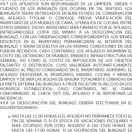
VII.7 LOS AFILIADOS SON RESPONSABLES DE LA LIMPIEZA, ORDEN Y
CUIDADO DE LOS BUNGALÓS QUE OCUPAN. EN TAL SENTIDO, LOS
BUNGALÓS SERÁN ENTREGADOS EN BUEN ESTADO DE CONSERVACIÓN
AL AFILIADO TITULAR O CÓNYUGE; PREVIA VERIFICACIÓN DEL
INVENTARIO DE LOS MUEBLES DE CAMA, UTENSILIOS DE COCINA, ENTRE
OTROS ENSERES. DICHO INVENTARIO SERÁ FIRMADO POR EL AFILIADO,
ENTREGÁNDOSELE COPIA DEL MISMO A LA DESOCUPACIÓN DEL
BUNGALÓ, CON LAS OBSERVACIONES CORRESPONDIENTES. LOS BIENES
DESCRITOS EN EL INVENTARIO PERMANECERÁN AL INTERIOR DEL
BUNGALÓ Y SERÁN DEVUELTOS EN LAS MISMAS CONDICIONES EN QUE
FUERON RECIBIDOS; CASO CONTRARIO, LOS AFILIADOS ASUMIRÁN EL
COSTO DEL DETERIORO DE MUEBLES, ENSERES E INFRAESTRUCTURA EN
GENERAL, ASÍ COMO EL COSTO DE REPOSICIÓN DE LOS OBJETOS
FALTANTES O DESTRUIDOS, CUYO VALORSERÁ AUTOMÁTICAMENTE
COBRADO AL PRECIO CONSIGNADO EN EL INVENTARIO. ASIMISMO, EL
AFILIADO DEVOLVERÁ EL MOBILIARIO, ENSERES, COCINA Y MENAJE
LIMPIOS Y DEJARÁ LAS BOLSAS DE BASURA TOTALMENTE CERRADAS EN
LA PARTE EXTERNA DEL BUNGALO A FIN DE FACILITAR SU RECOJO EN LOS
HORARIOS ESTABLECIDOS; CASO CONTRARIO, NO SE DARÁ
CONFORMIDAD AL CHECK OUT DEL AFILIADO Y SE REPORTARÁ LA
INCIDENCIA.
VII.8 LA DESOCUPACIÓN DEL BUNGALÓ DEBERÁ EFECTUARSE EN EL
SIGUIENTEHORARIO:
HASTA LAS 11.00 HORAS SI EL AFILIADO NO PERMANECE TODO EL
FIN DE SEMANA O SI ES EPOCA DE VACACIONES ESCOLARES Y
SERÁ OCUPADO POR OTRO AFILIADO A LAS 13:00 HORAS. B)
HASTA LAS 17:00 HORAS, SI LA OCUPACIÓN DEL BUNGALÓ ES