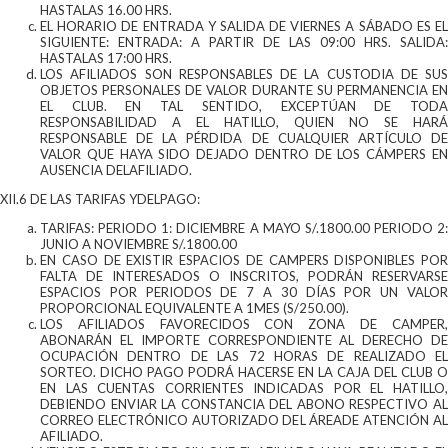
HASTALAS 16.00 HRS.
EL HORARIO DE ENTRADA Y SALIDA DE VIERNES A SÁBADO ES EL
SIGUIENTE: ENTRADA: A PARTIR DE LAS 09:00 HRS. SALIDA:
HASTALAS 17:00 HRS.
LOS AFILIADOS SON RESPONSABLES DE LA CUSTODIA DE SUS
OBJETOS PERSONALES DE VALOR DURANTE SU PERMANENCIA EN
EL CLUB. EN TAL SENTIDO, EXCEPTÚAN DE TODA
RESPONSABILIDAD A EL HATILLO, QUIEN NO SE HARÁ
RESPONSABLE DE LA PÉRDIDA DE CUALQUIER ARTÍCULO DE
VALOR QUE HAYA SIDO DEJADO DENTRO DE LOS CÁMPERS EN
AUSENCIA DELAFILIADO.
XII.6 DE LAS TARIFAS YDELPAGO:
TARIFAS: PERIODO 1: DICIEMBRE A MAYO S/.1800.00 PERIODO 2:
JUNIO A NOVIEMBRE S/.1800.00
EN CASO DE EXISTIR ESPACIOS DE CAMPERS DISPONIBLES POR
FALTA DE INTERESADOS O INSCRITOS, PODRÁN RESERVARSE
ESPACIOS POR PERIODOS DE 7 A 30 DÍAS POR UN VALOR
PROPORCIONAL EQUIVALENTE A 1MES (S/250.00).
LOS AFILIADOS FAVORECIDOS CON ZONA DE CAMPER,
ABONARÁN EL IMPORTE CORRESPONDIENTE AL DERECHO DE
OCUPACIÓN DENTRO DE LAS 72 HORAS DE REALIZADO EL
SORTEO. DICHO PAGO PODRÁ HACERSE EN LA CAJA DEL CLUB O
EN LAS CUENTAS CORRIENTES INDICADAS POR EL HATILLO,
DEBIENDO ENVIAR LA CONSTANCIA DEL ABONO RESPECTIVO AL
CORREO ELECTRÓNICO AUTORIZADO DEL ÁREADE ATENCIÓN AL
AFILIADO.