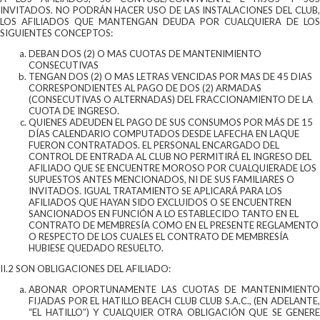
INVITADOS. NO PODRÁN HACER USO DE LAS INSTALACIONES DEL CLUB,
LOS AFILIADOS QUE MANTENGAN DEUDA POR CUALQUIERA DE LOS
SIGUIENTES CONCEPTOS:
DEBAN DOS (2) O MAS CUOTAS DE MANTENIMIENTO
CONSECUTIVAS
TENGAN DOS (2) O MAS LETRAS VENCIDAS POR MAS DE 45 DIAS
CORRESPONDIENTES AL PAGO DE DOS (2) ARMADAS
(CONSECUTIVAS O ALTERNADAS) DEL FRACCIONAMIENTO DE LA
CUOTA DE INGRESO.
QUIENES ADEUDEN EL PAGO DE SUS CONSUMOS POR MÁS DE 15
DÍAS CALENDARIO COMPUTADOS DESDE LAFECHA EN LAQUE
FUERON CONTRATADOS. EL PERSONAL ENCARGADO DEL
CONTROL DE ENTRADA AL CLUB NO PERMITIRÁ EL INGRESO DEL
AFILIADO QUE SE ENCUENTRE MOROSO POR CUALQUIERADE LOS
SUPUESTOS ANTES MENCIONADOS, NI DE SUS FAMILIARES O
INVITADOS. IGUAL TRATAMIENTO SE APLICARÁ PARA LOS
AFILIADOS QUE HAYAN SIDO EXCLUIDOS O SE ENCUENTREN
SANCIONADOS EN FUNCIÓN A LO ESTABLECIDO TANTO EN EL
CONTRATO DE MEMBRESÍA COMO EN EL PRESENTE REGLAMENTO
O RESPECTO DE LOS CUALES EL CONTRATO DE MEMBRESÍA
HUBIESE QUEDADO RESUELTO.
II.2 SON OBLIGACIONES DEL AFILIADO:
ABONAR OPORTUNAMENTE LAS CUOTAS DE MANTENIMIENTO
FIJADAS POR EL HATILLO BEACH CLUB CLUB S.A.C., (EN ADELANTE,
“EL HATILLO”) Y CUALQUIER OTRA OBLIGACIÓN QUE SE GENERE