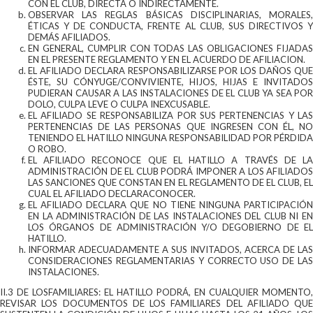
CON EL CLUB, DIRECTA O INDIRECTAMENTE.
OBSERVAR LAS REGLAS BÁSICAS DISCIPLINARIAS, MORALES,
ÉTICAS Y DE CONDUCTA, FRENTE AL CLUB, SUS DIRECTIVOS Y
DEMÁS AFILIADOS.
EN GENERAL, CUMPLIR CON TODAS LAS OBLIGACIONES FIJADAS
EN EL PRESENTE REGLAMENTO Y EN EL ACUERDO DE AFILIACION.
EL AFILIADO DECLARA RESPONSABILIZARSE POR LOS DAÑOS QUE
ÉSTE, SU CÓNYUGE/CONVIVIENTE, HIJOS, HIJAS E INVITADOS
PUDIERAN CAUSAR A LAS INSTALACIONES DE EL CLUB YA SEA POR
DOLO, CULPA LEVE O CULPA INEXCUSABLE.
EL AFILIADO SE RESPONSABILIZA POR SUS PERTENENCIAS Y LAS
PERTENENCIAS DE LAS PERSONAS QUE INGRESEN CON ÉL, NO
TENIENDO EL HATILLO NINGUNA RESPONSABILIDAD POR PÉRDIDA
O ROBO.
EL AFILIADO RECONOCE QUE EL HATILLO A TRAVÉS DE LA
ADMINISTRACIÓN DE EL CLUB PODRÁ IMPONER A LOS AFILIADOS
LAS SANCIONES QUE CONSTAN EN EL REGLAMENTO DE EL CLUB, EL
CUAL EL AFILIADO DECLARACONOCER.
EL AFILIADO DECLARA QUE NO TIENE NINGUNA PARTICIPACIÓN
EN LA ADMINISTRACIÓN DE LAS INSTALACIONES DEL CLUB NI EN
LOS ÓRGANOS DE ADMINISTRACIÓN Y/O DEGOBIERNO DE EL
HATILLO.
INFORMAR ADECUADAMENTE A SUS INVITADOS, ACERCA DE LAS
CONSIDERACIONES REGLAMENTARIAS Y CORRECTO USO DE LAS
INSTALACIONES.
II.3 DE LOSFAMILIARES: EL HATILLO PODRÁ, EN CUALQUIER MOMENTO,
REVISAR LOS DOCUMENTOS DE LOS FAMILIARES DEL AFILIADO QUE