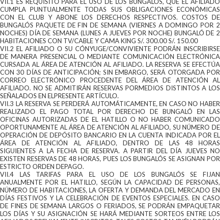
VII.1 ES REQUISITO PARA EL USO DE LOS BUNGALÓS, QUE EL AFILIADO
CUMPLA PUNTUALMENTE TODAS SUS OBLIGACIONES ECONÓMICAS
CON EL CLUB Y ABONE LOS DERECHOS RESPECTIVOS. COSTOS DE
BUNGALÓS PAQUETE DE FIN DE SEMANA (VIERNES A DOMINGO POR 2
NOCHES) DÍA DE SEMANA (LUNES A JUEVES POR NOCHE) BUNGALÓ DE 2
HABITACIONES CON TV/CABLE Y CAMA KING S/. 300.00 S/. 150.00
VII.2 EL AFILIADO O SU CÓNYUGE/CONVIVIENTE PODRÁN INSCRIBIRSE
DE MANERA PRESENCIAL O MEDIANTE COMUNICACIÓN ELECTRÓNICA
CURSADA AL ÁREA DE ATENCIÓN AL AFILIADO. LA RESERVA SE EFECTÚA
CON 30 DÍAS DE ANTICIPACIÓN; SIN EMBARGO, SERÁ OTORGADA POR
CORREO ELECTRÓNICO PROCEDENTE DEL ÁREA DE ATENCIÓN AL
AFILIADO. NO SE ADMITIRÁN RESERVAS PORMEDIOS DISTINTOS A LOS
SEÑALADOS EN ELPRESENTE ARTÍCULO.
VII.3 LA RESERVA SE PERDERÁ AUTOMÁTICAMENTE, EN CASO NO HABER
REALIZADO EL PAGO TOTAL POR DERECHO DE BUNGALÓ EN LAS
OFICINAS AUTORIZADAS DE EL HATILLO O NO HABER COMUNICADO
OPORTUNAMENTE AL ÁREA DE ATENCIÓN AL AFILIADO, SU NÚMERO DE
OPERACIÓN DE DEPÓSITO BANCARIO EN LA CUENTA INDICADA POR EL
ÁREA DE ATENCIÓN AL AFILIADO, DENTRO DE LAS 48 HORAS
SIGUIENTES A LA FECHA DE RESERVA. A PARTIR DEL DÍA JUEVES NO
EXISTEN RESERVAS DE 48 HORAS, PUES LOS BUNGALÓS SE ASIGNAN POR
ESTRICTO ORDEN DEPAGO.
VII.4 LAS TARIFAS PARA EL USO DE LOS BUNGALÓS SE FIJAN
ANUALMENTE POR EL HATILLO, SEGÚN LA CAPACIDAD DE PERSONAS,
NÚMERO DE HABITACIONES, LA OFERTA Y DEMANDA DEL MERCADO EN
DÍAS FESTIVOS Y LA CELEBRACIÓN DE EVENTOS ESPECIALES. EN CASO
DE FINES DE SEMANA LARGOS O FERIADOS, SE PODRÁN EMPAQUETAR
LOS DÍAS Y SU ASIGNACIÓN SE HARÁ MEDIANTE SORTEOS ENTRE LOS