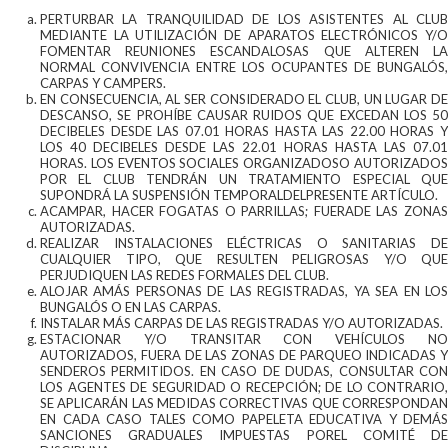
PERTURBAR LA TRANQUILIDAD DE LOS ASISTENTES AL CLUB
MEDIANTE LA UTILIZACIÓN DE APARATOS ELECTRÓNICOS Y/O
FOMENTAR REUNIONES ESCANDALOSAS QUE ALTEREN LA
NORMAL CONVIVENCIA ENTRE LOS OCUPANTES DE BUNGALÓS,
CARPAS Y CAMPERS.
EN CONSECUENCIA, AL SER CONSIDERADO EL CLUB, UN LUGAR DE
DESCANSO, SE PROHÍBE CAUSAR RUIDOS QUE EXCEDAN LOS 50
DECIBELES DESDE LAS 07.01 HORAS HASTA LAS 22.00 HORAS Y
LOS 40 DECIBELES DESDE LAS 22.01 HORAS HASTA LAS 07.01
HORAS. LOS EVENTOS SOCIALES ORGANIZADOSO AUTORIZADOS
POR EL CLUB TENDRÁN UN TRATAMIENTO ESPECIAL QUE
SUPONDRÁ LA SUSPENSIÓN TEMPORALDELPRESENTE ARTÍCULO.
ACAMPAR, HACER FOGATAS O PARRILLAS; FUERADE LAS ZONAS
AUTORIZADAS.
REALIZAR INSTALACIONES ELÉCTRICAS O SANITARIAS DE
CUALQUIER TIPO, QUE RESULTEN PELIGROSAS Y/O QUE
PERJUDIQUEN LAS REDES FORMALES DEL CLUB.
ALOJAR AMÁS PERSONAS DE LAS REGISTRADAS, YA SEA EN LOS
BUNGALÓS O EN LAS CARPAS.
INSTALAR MÁS CARPAS DE LAS REGISTRADAS Y/O AUTORIZADAS.
ESTACIONAR Y/O TRANSITAR CON VEHÍCULOS NO
AUTORIZADOS, FUERA DE LAS ZONAS DE PARQUEO INDICADAS Y
SENDEROS PERMITIDOS. EN CASO DE DUDAS, CONSULTAR CON
LOS AGENTES DE SEGURIDAD O RECEPCIÓN; DE LO CONTRARIO,
SE APLICARÁN LAS MEDIDAS CORRECTIVAS QUE CORRESPONDAN
EN CADA CASO TALES COMO PAPELETA EDUCATIVA Y DEMÁS
SANCIONES GRADUALES IMPUESTAS POREL COMITÉ DE