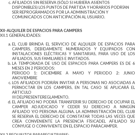
AFILIADOS SIN RESERVA (SÓLO SI HUBIERA ASIENTOS
DISPONIBLES) LOS PUNTOS DE PARTIDA Y HORARIOS PODRÍAN
SER REPROGRAMADOS POR LA ADMINISTRACIÓN Y
COMUNICADOS CON ANTICIPACIÓN AL USUARIO.
XII-ALQUILER DE ESPACIOS PARA CAMPERS
XII.1 GENERALIDADES:
EL CLUB BRINDA EL SERVICIO DE ALQUILER DE ESPACIOS PARA
CAMPERS, DEBIDAMENTE NUMERADOS Y EQUIPADOS CON
INSTALACIONES ELÉCTRICAS Y SANITARIAS, PARA USO DE LOS
AFILIADOS, SUS FAMILIARES E INVITADOS.
LA TEMPORADA DE USO DE ESPACIOS PARA CAMPERS ES DE 6
MESES EN 2 PERIODOS:
PERIODO 1: DICIEMBRE A MAYO Y PERIODO 2: JUNIO
ANOVIEMBRE
LOS AFILIADOS PODRÁN INVITAR A PERSONAS NO ASOCIADAS A
PERNOCTAR EN LOS CAMPERS, EN TAL CASO SE APLICARÁ EL
ARTICULO
III DELPRESENTEREGLAMENTO.
EL AFILIADO NO PODRÁ TRANSFERIR SU DERECHO DE OCUPAR EL
CAMPER ADJUDICADO Y CEDER SU DERECHO A NINGÚN
AFILIADO Y/O PERSONA ALGUNA. LA ADMINISTRACIÓN DEL CLUB
SE RESERVA EL DERECHO DE CONSTATAR TODAS LAS VECES QUE
CREA CONVENIENTE LA PRESENCIA FÍSICADEL AFILIADO SU
CÓNYUGE O CONVIVIENTE EN EL ESPACIO PARACAMPER.
XII.2 REQUISITOS PARAREGISTRARSE: