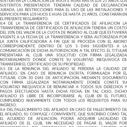
SUSTENTEN LA CONDICIÓN DE HIJOS E HIJAS HASTA LOS 21 AÑOS. LOS
SUSTENTOS PRESENTADOS TENDRÁN CALIDAD DE DECLARACIÓN
JURADA. LAS RESTRICCIONES PARA EL USO DE LAS INSTALACIONES Y
SERVICIOS PARA LOS HIJOS E HIJAS DE HASTA 21 AÑOS, CONSTARÁN EN
EL PRESENTE REGLAMENTO.
II.4 DE LA TRANSFERENCIA DE CERTIFICADOS DE AFILIACION LA
TRANSFERENCIA DE CERTIFICADOS DE AFILIACION TENDRA UN COSTO
DEL 20% DEL VALOR DE LA CUOTA DE INGRESO AL CLUB QUE ESTUVIERA
VIGENTE A LA FECHA DE LA TRANSFERENCIA Y SERA AUTORIZADA POR
LA JUNTA CALIFICADORA A FIN QUE SE PROCEDA CON EL ABONO
CORRESPONDIENTE DENTRO DE LOS 5 DIAS SIGUIENTES A LA
COMUNICACIÓN DE DICHA AUTORIZACION. A TAL EFECTO, EL TITULAR
PRESENTARA AL CLUB UNA SOLICITUD CON FIRMA LEGALIZADA
NOTARIALMENTE DONDE CONSTE SU VOLUNTAD INEQUIVOCA DE
TRANSFERIR EL CERTIFICADO DE SU PROPIEDAD.
II.5 DE LA RENUNCIA DEL AFILIADO SE PERDERA LA CALIDAD DE
AFILIADO, EN CASO DE RENUNCIA ESCRITA, FORMULADA POR EL
TITULAR, CON 30 DIAS DE ANTICIPACION, MEDIANTE DOCUMENTO
CON FIRMA LEGALIZADA NOTARIALMENTE DONDE CONSTE SU
VOLUNTAD INEQUIVOCA DE RENUNCIAR A TODOS SUS DERECHOS Y
PAGOS EFECTUADOS HASTA DICHA FECHA. EN TAL CASO, DICHO
AFILIADO ES LIBRE DE INCORPORARSE AL CLUB EN EL FUTURO,
CUMPLIENDO NUEVAMENTE CON TODOS LOS REQUISITOS PARA SU
INGRESO.
II.6 DEL FALLECIMIENTO DEL AFILIADO EN CASO DE FALLECIMIENTO DE
EL AFILIADO, SU CONYUGE / CONVIVIENTE, QUE SUSCRIBIO COMO TAL
EL ACUERDO DE AFILIACION, PODRÁ ADQUIRIR LACALIDAD DE
AFILIADO DE EL CLUB, SIN NECESIDAD DE PAGAR EL VALOR POR