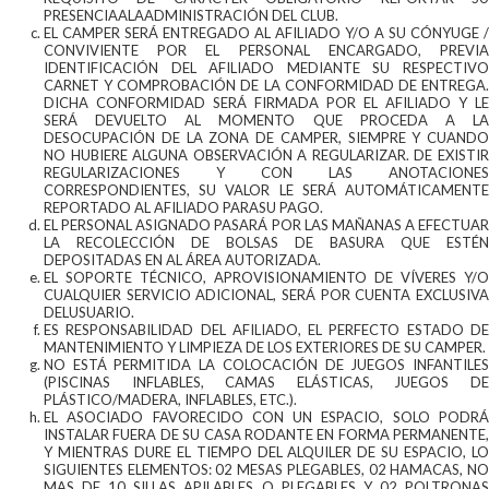
PRESENCIAALAADMINISTRACIÓN DEL CLUB.
EL CAMPER SERÁ ENTREGADO AL AFILIADO Y/O A SU CÓNYUGE /
CONVIVIENTE POR EL PERSONAL ENCARGADO, PREVIA
IDENTIFICACIÓN DEL AFILIADO MEDIANTE SU RESPECTIVO
CARNET Y COMPROBACIÓN DE LA CONFORMIDAD DE ENTREGA.
DICHA CONFORMIDAD SERÁ FIRMADA POR EL AFILIADO Y LE
SERÁ DEVUELTO AL MOMENTO QUE PROCEDA A LA
DESOCUPACIÓN DE LA ZONA DE CAMPER, SIEMPRE Y CUANDO
NO HUBIERE ALGUNA OBSERVACIÓN A REGULARIZAR. DE EXISTIR
REGULARIZACIONES Y CON LAS ANOTACIONES
CORRESPONDIENTES, SU VALOR LE SERÁ AUTOMÁTICAMENTE
REPORTADO AL AFILIADO PARASU PAGO.
EL PERSONAL ASIGNADO PASARÁ POR LAS MAÑANAS A EFECTUAR
LA RECOLECCIÓN DE BOLSAS DE BASURA QUE ESTÉN
DEPOSITADAS EN AL ÁREA AUTORIZADA.
EL SOPORTE TÉCNICO, APROVISIONAMIENTO DE VÍVERES Y/O
CUALQUIER SERVICIO ADICIONAL, SERÁ POR CUENTA EXCLUSIVA
DELUSUARIO.
ES RESPONSABILIDAD DEL AFILIADO, EL PERFECTO ESTADO DE
MANTENIMIENTO Y LIMPIEZA DE LOS EXTERIORES DE SU CAMPER.
NO ESTÁ PERMITIDA LA COLOCACIÓN DE JUEGOS INFANTILES
(PISCINAS INFLABLES, CAMAS ELÁSTICAS, JUEGOS DE
PLÁSTICO/MADERA, INFLABLES, ETC.).
EL ASOCIADO FAVORECIDO CON UN ESPACIO, SOLO PODRÁ
INSTALAR FUERA DE SU CASA RODANTE EN FORMA PERMANENTE,
Y MIENTRAS DURE EL TIEMPO DEL ALQUILER DE SU ESPACIO, LO
SIGUIENTES ELEMENTOS: 02 MESAS PLEGABLES, 02 HAMACAS, NO
MAS DE 10 SILLAS APILABLES O PLEGABLES Y 02 POLTRONAS