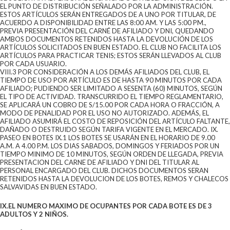
EL PUNTO DE DISTRIBUCIÓN SEÑALADO POR LA ADMINISTRACIÓN.
ESTOS ARTÍCULOS SERÁN ENTREGADOS DE A UNO POR TITULAR, DE
ACUERDO A DISPONIBILIDAD ENTRE LAS 8:00 AM. Y LAS 5:00 PM.,
PREVIA PRESENTACIÓN DEL CARNÉ DE AFILIADO Y DNI, QUEDANDO
AMBOS DOCUMENTOS RETENIDOS HASTA LA DEVOLUCIÓN DE LOS
ARTÍCULOS SOLICITADOS EN BUEN ESTADO. EL CLUB NO FACILITA LOS
ARTÍCULOS PARA PRACTICAR TENIS; ESTOS SERÁN LLEVADOS AL CLUB
POR CADA USUARIO.
VIII.3 POR CONSIDERACIÓN A LOS DEMÁS AFILIADOS DEL CLUB, EL
TIEMPO DE USO POR ARTÍCULO ES DE HASTA 90 MINUTOS POR CADA
AFILIADO; PUDIENDO SER LIMITADO A SESENTA (60) MINUTOS, SEGÚN
EL TIPO DE ACTIVIDAD. TRANSCURRIDO EL TIEMPO REGLAMENTARIO,
SE APLICARÁ UN COBRO DE S/15.00 POR CADA HORA O FRACCIÓN, A
MODO DE PENALIDAD POR EL USO NO AUTORIZADO. ADEMÁS, EL
AFILIADO ASUMIRÁ EL COSTO DE REPOSICIÓN DEL ARTÍCULO FALTANTE,
DAÑADO O DESTRUIDO SEGÚN TARIFA VIGENTE EN EL MERCADO. IX.
PASEO EN BOTES IX.1 LOS BOTES SE USARÁN EN EL HORARIO DE 9.00
A.M. A 4.00 P.M. LOS DIAS SABADOS, DOMINGOS Y FERIADOS POR UN
TIEMPO MINIMO DE 10 MINUTOS, SEGÚN ORDEN DE LLEGADA, PREVIA
PRESENTACION DEL CARNE DE AFILIADO Y DNI DEL TITULAR AL
PERSONAL ENCARGADO DEL CLUB. DICHOS DOCUMENTOS SERAN
RETENIDOS HASTA LA DEVOLUCION DE LOS BOTES, REMOS Y CHALECOS
SALVAVIDAS EN BUEN ESTADO.
IX.EL NUMERO MAXIMO DE OCUPANTES POR CADA BOTE ES DE 3
ADULTOS Y 2 NIÑOS.