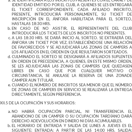
SE IDENTIFICARÁ A LOS INSCRITOS PRESENTES CON EL CARNET DE
IDENTIDAD EMITIDO POR EL CLUB, A QUIENES SE LES ENTREGARÁ
EL TICKET CORRESPONDIENTE. CADA AFILIADO INSCRITO,
PRESENTE, INTRODUCIRÁ PERSONALMENTE, SU TICKET DE
INSCRIPCIÓN EN EL ÁNFORA HABILITADA PARA EL SORTEO,
HASTALAS 18:30 HRS.
EN CASO DE NO ASISTIR, EL REPRESENTANTE DEL CLUB
INTRODUCIRÁ LOS TICKETS DE LOS INSCRITOS NO PRESENTES.
A LAS 18:30 HRS. SE DARÁ INICIO AL SORTEO. SE EXTRAERÁ DEL
ÁNFORA UN TICKET POR VEZ, ESTABLECIÉNDOSE UNA RELACIÓN
DE FAVORECIDOS Y SE ADJUDICARÁ LAS ZONAS DE CAMPERS A
LOS AFILIADOS EN EL ORDEN EN QUE RESULTARON SORTEADOS.
CULMINADO EL SORTEO SE DESIGNARÁ A AFILIADOS SUPLENTES
EN ORDEN DE PRECEDENCIA, A QUIENES, EN ESTE MISMO ORDEN,
SE LES ADJUDICARÁ LAS ZONAS DE CAMPERS QUE QUEDASEN
LIBRES EN CASO QUE POR CUALQUIER MOTIVO O
CIRCUNSTANCIA, SE ANULASE LA RESERVA DE UNA ZONADE
CAMPER AUN TITULAR.
CUANDO EL NÚMERO DE INSCRITOS SEA MENOR QUE EL NÚMERO
DE ZONAS DE CAMPERS EN SERVICIO SE REALIZARÁ LA ENTREGA
DIRECTAMENTE, SEGÚN PREFERENCIA.
XII.5 DE LA OCUPACIÓN Y SUS HORARIOS:
NO HABRÁ OCUPACIÓN PARCIAL, NI TRANSFERENCIA. EL
ABANDONO DE UN CAMPER O SU OCUPACIÓN TARDÍANO DARÁ
DERECHO ADEVOLUCIÓN EN DINERO NI DÍAS ACUMULABLES.
EL HORARIO DE ENTRADA Y SALIDA DE LUNES A JUEVES ES EL
SIGUIENTE: ENTRADA: A PARTIR DE LAS 14:00 HRS. SALIDA: